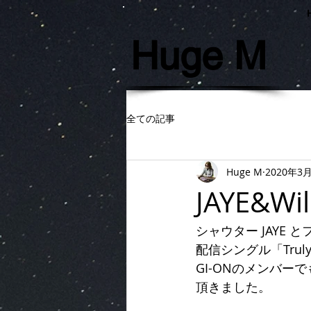
Huge M
全ての記事
Huge M
2020年3
JAYE&Will
シャウター JAYE と
配信シングル「Trul
GI-ONのメンバーで
頂きました。