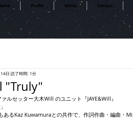
Home
Profile
Works
Contact
月14日
読了時間: 1分
 "Truly"
ファルセッター大木Will のユニット『JAYE&Will』
y」
もあるKaz Kuwamuraとの共作で、作詞作曲・編曲・M