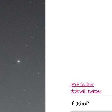
JAYE twitter
大木will twitter