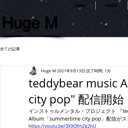
Home
Profile
Huge M
全ての記事
Huge M
2021年9月13日
読了時間: 1分
teddybear music 
city pop" 配信開始
インストゥルメンタル・プロジェクト 『teddy
Album「summertime city pop」配
https://youtu.be/3X9QfmZg2hU