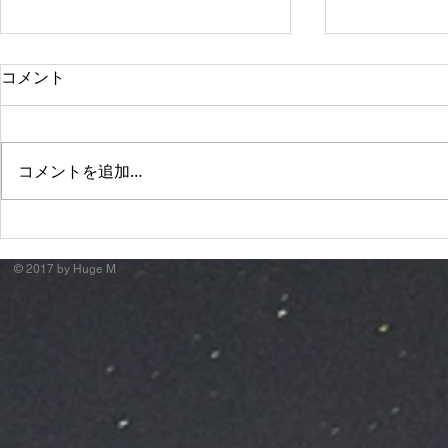
コメント
コメントを追加…
萬月邸 "諸行無常City."
Apollogi
ド"
© 2017 by Huge M