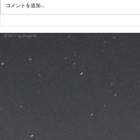
コメントを追加…
萬月邸 "諸行無常City."
Apollogi
ド"
© 2017 by Huge M