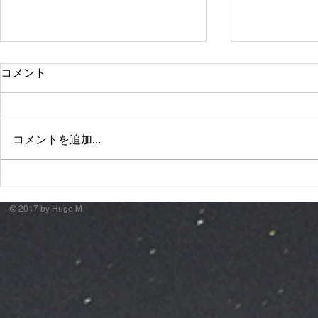
コメント
コメントを追加…
萬月邸 "諸行無常City."
Apollogi
ド"
© 2017 by Huge M