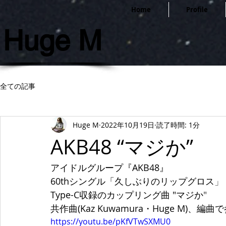
Home
Profile
Huge M
全ての記事
Huge M
2022年10月19日
読了時間: 1分
AKB48 “マジか”
アイドルグループ『AKB48』 
60thシングル「久しぶりのリップグロス
」
Type-C収録のカップリング曲 "マジか
"
共作曲(Kaz Kuwamura・Huge M)、
https://youtu.be/pKfVTwSXMU0