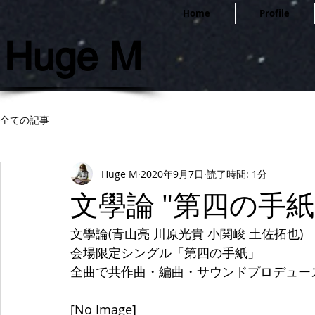
Home
Profile
Huge M
全ての記事
Huge M
2020年9月7日
読了時間: 1分
文學論 "第四の手紙
文學論(青山亮 川原光貴 小関峻 土佐拓也)
会場限定シングル「第四の手紙」
全曲で共作曲・編曲・サウンドプロデュー
[No Image]