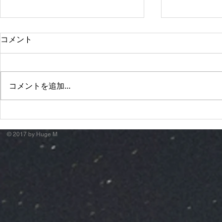
コメント
コメントを追加…
萬月邸 "諸行無常City."
Apollogi
ド"
© 2017 by Huge M