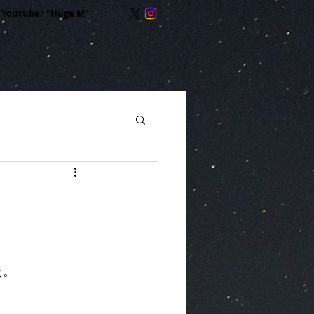
Youtuber "Huge M"
た。