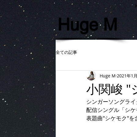
Huge M
全ての記事
Huge M
2021年1
小関峻 "
シンガーソングライ
配信シングル「シケ
表題曲"シケモク"