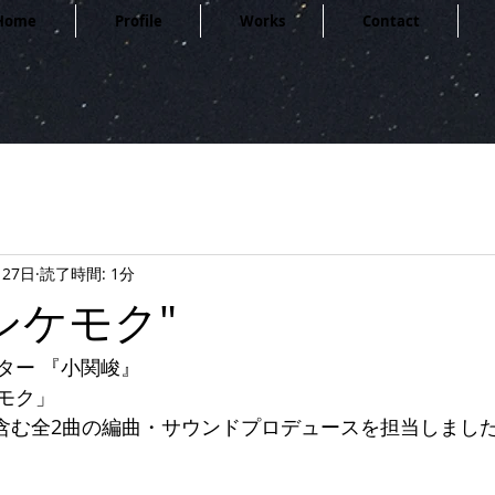
Home
Profile
Works
Contact
月27日
読了時間: 1分
シケモク"
ター 『小関峻』
モク」
を含む全2曲の編曲・サウンドプロデュースを担当しまし