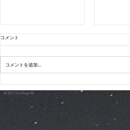
コメント
コメントを追加…
萬月邸 "諸行無常City."
Apollogi
ド"
© 2017 by Huge M