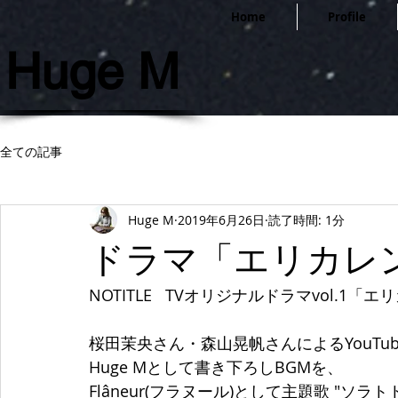
Home
Profile
Huge M
全ての記事
Huge M
2019年6月26日
読了時間: 1分
ドラマ「エリカレ
NOTITLE   TVオリジナルドラマvol.1「
桜田茉央さん・森山晃帆さんによるYouTu
Huge Mとして書き下ろしBGMを、
Flâneur(フラヌール)として主題歌 "ソ