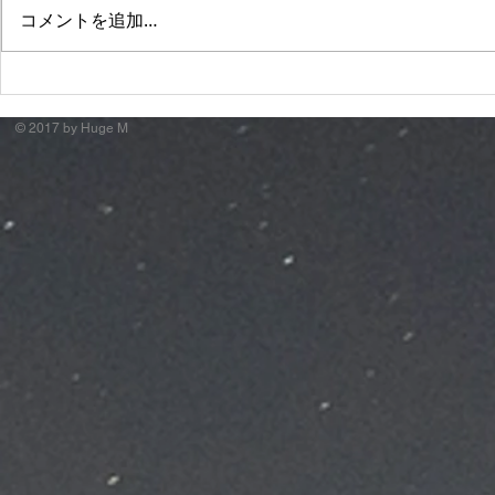
コメントを追加…
萬月邸 "諸行無常City."
Apollogi
ド"
© 2017 by Huge M