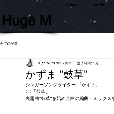
Home
Profile
Huge M
全ての記事
Huge M
2020年2月15日
読了時間: 1分
かずま "鼓草"
シンガーソングライター 『かずま』
CD「鼓草」
表題曲"鼓草"を始め全曲の編曲・ミックス